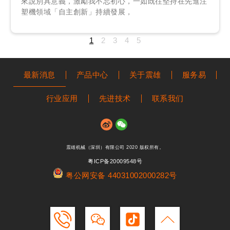
來說別具意義，激勵我不忘初心，一如既往堅持在先進注
塑機領域「自主創新」持續發展，
1
2
3
4
5
最新消息
产品中心
关于震雄
服务易
行业应用
先进技术
联系我们
震雄机械（深圳）有限公司 2020 版权所有。
粤ICP备20009548号
粤公网安备 44031002000282号