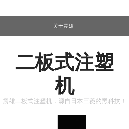
关于震雄
二板式注塑
机
震雄二板式注塑机，源自日本三菱的黑科技！