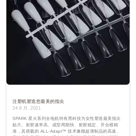
注塑机塑造您最美的指尖
24 8 月, 2021
SPARK 星火系列全电机特有黑科技为女性塑造最美指尖
贴片。射胶速率高、成型周期快、射胶稳定、开合模精
准，其搭载的 ALL-Adapt™ 技术兼顾超薄制品的高速、