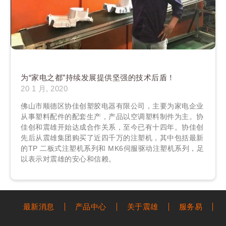
为“家电之都”持续发展提供坚强的技术后盾！
20 1 月, 2020
佛山市顺德区协佳创塑胶电器有限公司，主要为家电企业
从事塑料配件的配套生产，产品以空调塑料制件为主。协
佳创和震雄开始达成合作关系，至今已有十四年。协佳创
先后从震雄集团购买了近四千万的注塑机，其中包括最新
的TP 二板式注塑机系列和 MK6伺服驱动注塑机系列，足
以表示对震雄的安心和信赖。
最新消息
产品中心
关于震雄
服务易